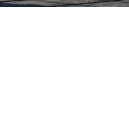
Euer Bike Angebot
In der Kooperation mit JOBike® bieten wir
seit 2025 allen OeSV Clubmitgliedern, den